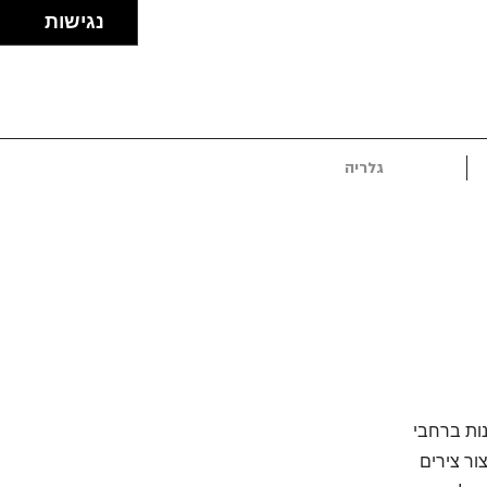
נגישות
גלריה
ונות ברחבי
ל חברת CEMOM מתמחה בייצור צירים