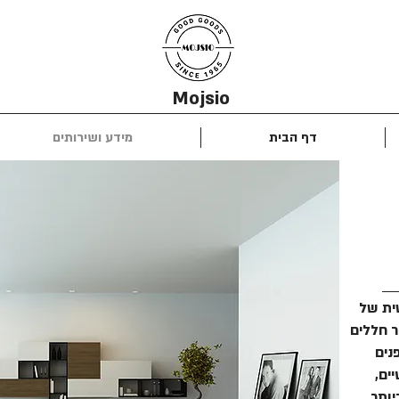
Mojsio
דף הבית
מידע ושירותים
ישית של
ר חללים
נים
ים,
יותר