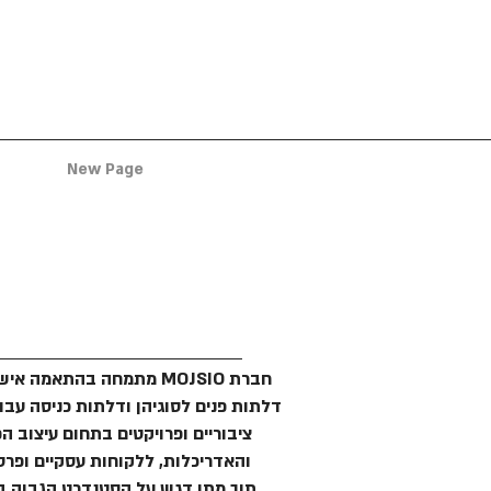
New Page
דלתות בהתאמה
אישית
חברת MOJSIO מתמחה בהתאמה א
דלתות פנים לסוגיהן ודלתות כניסה עבו
ציבוריים ופרויקטים בתחום עיצוב הפ
והאדריכלות, ללקוחות עסקיים ופרטי
תוך מתן דגש על הסטנדרט הגבוה ב